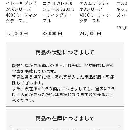
イトーキ プレゼ
コクヨ WT-200
オカムラ ラティ
オカム
ンスシリーズ
シリーズ 3200ミ
オ3シリーズ
キャリ
4800ミーティン
ーティングテー
4000ミーティン
ズ ハ
グテーブル
ブル
グテーブル
198,0
121,000 円
88,000 円
242,000 円
商品の状態につきまして
複数在庫がある商品の傷・汚れ等は、平均的な状態の
写真を掲載しています。
写真と違う場所に傷・汚れ等が入った商品が届く可能
性もございます。
また、現在庫が1点の商品につきましても、過去に2点
以上入荷があった場合は同様となりますので予めご了
承ください。
商品の在庫につきまして