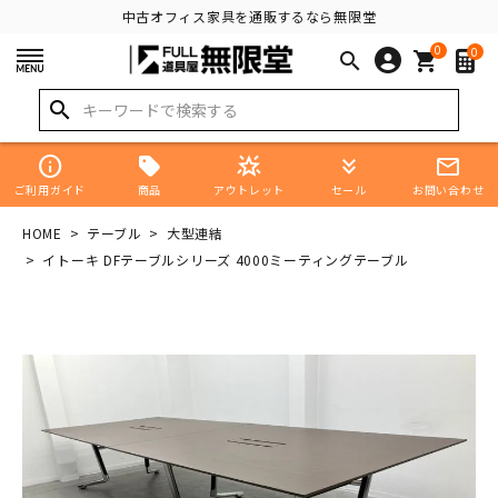
中古オフィス家具を通販するなら無限堂
0
0
search
shopping_cart
search
info
star_shine
keyboard_double_arrow_down
mail_outline
商品
ご利用ガイド
アウトレット
セール
お問い合わせ
HOME
テーブル
大型連結
イトーキ DFテーブルシリーズ 4000ミーティングテーブル