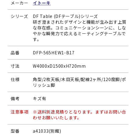
メーカー
イトーキ
シリーズ
DF Table (DFテーブル)シリーズ
研ぎ澄まされたデザインと機能が生み出す上質
な存在感。コミュニケーションシーンに、しな
やかな瞬発力で応えるミーティングテーブルで
す。
品番
DFP-565HEW1-B17
寸法
W4000xD1500xH720mm
仕様
角型/2枚天板/木目天板/配線2ヶ所/120度脚/ポ
リッシュ脚
備考
キズ有
注意事項
※送料別途見積りとなります。まずはお問い合
わせお願いいたします。
型番
a41033(別館)