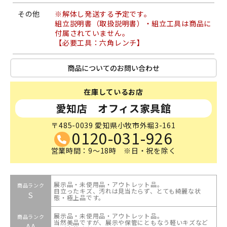
その他
※解体し発送する予定です。
組立説明書（取扱説明書）・組立工具は商品に
付属されていません。
【必要工具：六角レンチ】
商品についてのお問い合わせ
在庫しているお店
愛知店 オフィス家具館
〒485-0039 愛知県小牧市外堀3-161
0120-031-926
営業時間：9～18時 ※日・祝を除く
展示品・未使用品・アウトレット品。
商品ランク
目立ったキズ、汚れは見当たらず、とても綺麗な状
S
態・極上品です。
展示品・未使用品・アウトレット品。
商品ランク
当然美品ですが、展示や保管にともなう軽いキズなど
AA