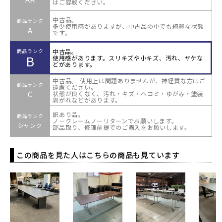
はご容赦ください。
中古品。
商品ランク
多少使用感がありますが、中古品の中でも綺麗な状態
A
です。
中古品。
商品ランク
B
使用感があります。スリキズや小キズ、汚れ、ヤケな
どがあります。
中古品。 使用上は問題ありませんが、神経質な方はご
商品ランク
遠慮ください。
C
状態が良くなく、汚れ・キズ・ヘコミ・ゆがみ・塗装
剥がれなどがあります。
訳あり品。
商品ランク
ノークレームノーリターンでお願いします。
ジャンク
部品取り、修理前提でのご購入をお願いします。
この商品を見た人はこちらの商品も見ています