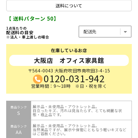
送料について
【 送料パターン 50】
1点当たりの
配送料の目安
※法人・車上渡しの場合
在庫しているお店
大阪店 オフィス家具館
〒564-0043 大阪府吹田市南吹田3-4-15
0120-031-942
営業時間：9～18時 ※日・祝を除く
展示品・未使用品・アウトレット品。
商品ランク
目立ったキズ、汚れは見当たらず、とても綺麗な状
S
態・極上品です。
展示品・未使用品・アウトレット品。
商品ランク
当然美品ですが、展示や保管にともなう軽いキズなど
AA
はご容赦ください。