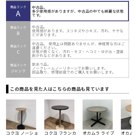
中古品。
商品ランク
A
多少使用感がありますが、中古品の中でも綺麗な状態
です。
中古品。
商品ランク
使用感があります。スリキズや小キズ、汚れ、ヤケな
B
どがあります。
中古品。 使用上は問題ありませんが、神経質な方はご
商品ランク
遠慮ください。
C
状態が良くなく、汚れ・キズ・ヘコミ・ゆがみ・塗装
剥がれなどがあります。
訳あり品。
商品ランク
ノークレームノーリターンでお願いします。
ジャンク
部品取り、修理前提でのご購入をお願いします。
この商品を見た人はこちらの商品も見ています
コクヨ ノーショ
コクヨ フランカ
オカムラ ライブ
オカム