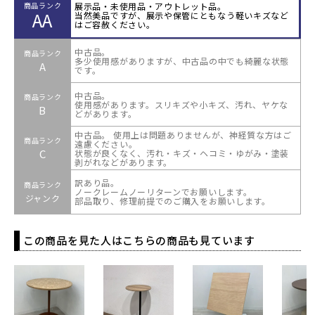
展示品・未使用品・アウトレット品。
商品ランク
AA
当然美品ですが、展示や保管にともなう軽いキズなど
はご容赦ください。
中古品。
商品ランク
多少使用感がありますが、中古品の中でも綺麗な状態
A
です。
中古品。
商品ランク
使用感があります。スリキズや小キズ、汚れ、ヤケな
B
どがあります。
中古品。 使用上は問題ありませんが、神経質な方はご
商品ランク
遠慮ください。
C
状態が良くなく、汚れ・キズ・ヘコミ・ゆがみ・塗装
剥がれなどがあります。
訳あり品。
商品ランク
ノークレームノーリターンでお願いします。
ジャンク
部品取り、修理前提でのご購入をお願いします。
この商品を見た人はこちらの商品も見ています