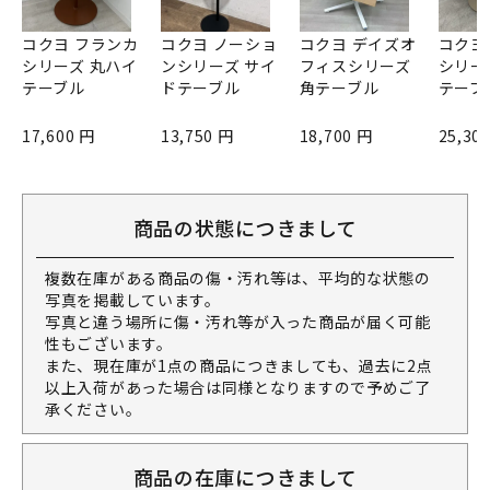
コクヨ フランカ
コクヨ ノーショ
コクヨ デイズオ
コクヨ
シリーズ 丸ハイ
ンシリーズ サイ
フィスシリーズ
シリー
テーブル
ドテーブル
角テーブル
テーブ
17,600 円
13,750 円
18,700 円
25,30
商品の状態につきまして
複数在庫がある商品の傷・汚れ等は、平均的な状態の
写真を掲載しています。
写真と違う場所に傷・汚れ等が入った商品が届く可能
性もございます。
また、現在庫が1点の商品につきましても、過去に2点
以上入荷があった場合は同様となりますので予めご了
承ください。
商品の在庫につきまして