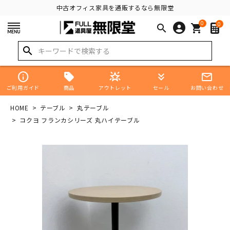
中古オフィス家具を通販するなら無限堂
0
0
search
shopping_cart
search
info
star_shine
keyboard_double_arrow_down
mail_outline
商品
ご利用ガイド
アウトレット
セール
お問い合わせ
HOME
テーブル
丸テーブル
コクヨ フランカシリーズ 丸ハイテーブル