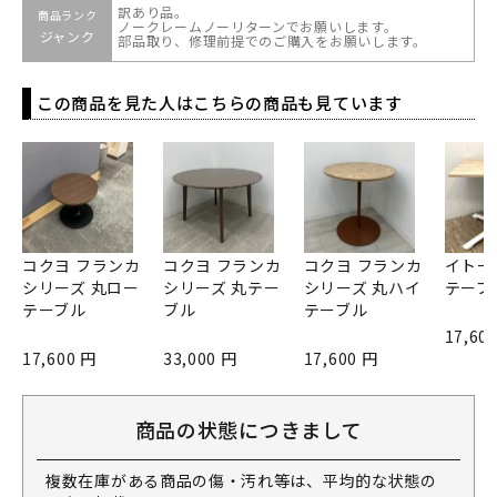
訳あり品。
商品ランク
ノークレームノーリターンでお願いします。
ジャンク
部品取り、修理前提でのご購入をお願いします。
この商品を見た人はこちらの商品も見ています
コクヨ フランカ
コクヨ フランカ
コクヨ フランカ
イトーキ
シリーズ 丸ロー
シリーズ 丸テー
シリーズ 丸ハイ
テーブ
テーブル
ブル
テーブル
17,60
17,600 円
33,000 円
17,600 円
商品の状態につきまして
複数在庫がある商品の傷・汚れ等は、平均的な状態の