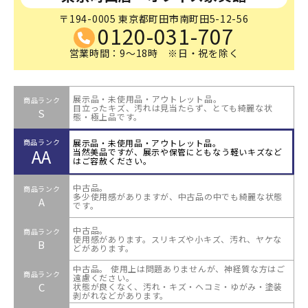
〒194-0005 東京都町田市南町田5-12-56
0120-031-707
営業時間：9～18時 ※日・祝を除く
展示品・未使用品・アウトレット品。
商品ランク
目立ったキズ、汚れは見当たらず、とても綺麗な状
S
態・極上品です。
展示品・未使用品・アウトレット品。
商品ランク
AA
当然美品ですが、展示や保管にともなう軽いキズなど
はご容赦ください。
中古品。
商品ランク
多少使用感がありますが、中古品の中でも綺麗な状態
A
です。
中古品。
商品ランク
使用感があります。スリキズや小キズ、汚れ、ヤケな
B
どがあります。
中古品。 使用上は問題ありませんが、神経質な方はご
商品ランク
遠慮ください。
C
状態が良くなく、汚れ・キズ・ヘコミ・ゆがみ・塗装
剥がれなどがあります。