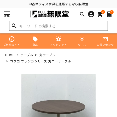
中古オフィス家具を通販するなら無限堂
0
0
search
shopping_cart
search
info
star_shine
keyboard_double_arrow_down
mail_outline
商品
ご利用ガイド
アウトレット
セール
お問い合わせ
HOME
テーブル
丸テーブル
コクヨ フランカシリーズ 丸ローテーブル