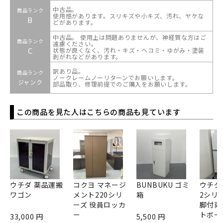
中古品。
商品ランク
使用感があります。スリキズや小キズ、汚れ、ヤケな
B
どがあります。
中古品。 使用上は問題ありませんが、神経質な方はご
商品ランク
遠慮ください。
C
状態が良くなく、汚れ・キズ・ヘコミ・ゆがみ・塗装
剥がれなどがあります。
訳あり品。
商品ランク
ノークレームノーリターンでお願いします。
ジャンク
部品取り、修理前提でのご購入をお願いします。
この商品を見た人はこちらの商品も見ています
ウチダ 薬品運搬
コクヨ マネージ
BUNBUKU ゴミ
ウチダ
ワゴン
メント220シリ
箱
2シリ
ーズ 役員ロッカ
脚付両
ー
トボー
33,000 円
5,500 円