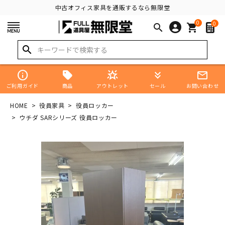
中古オフィス家具を通販するなら無限堂
0
0
search
shopping_cart
search
info
star_shine
keyboard_double_arrow_down
mail_outline
商品
ご利用ガイド
アウトレット
セール
お問い合わせ
HOME
役員家具
役員ロッカー
ウチダ SARシリーズ 役員ロッカー