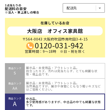
1点当たりの
配送料の目安
※法人・車上渡しの場合
在庫しているお店
大阪店 オフィス家具館
〒564-0043 大阪府吹田市南吹田3-4-15
0120-031-942
営業時間：9～18時 ※日・祝を除く
展示品・未使用品・アウトレット品。
商品ランク
目立ったキズ、汚れは見当たらず、とても綺麗な状
S
態・極上品です。
展示品・未使用品・アウトレット品。
商品ランク
当然美品ですが、展示や保管にともなう軽いキズなど
AA
はご容赦ください。
中古品。
商品ランク
A
多少使用感がありますが、中古品の中でも綺麗な状態
です。