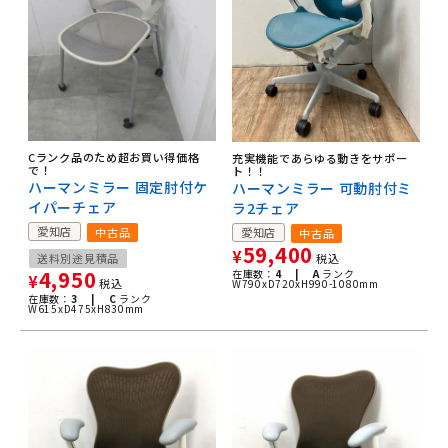
Cランク品のため超お買い得価格
充実機能であらゆる動きをサポー
で！
ト！！
ハーマンミラー 固定肘付ケ
ハーマンミラー 可動肘付ミ
イパーチェア
ラ2チェア
愛知店
愛知店
中古品
中古品
59,400
¥
税込
送料別途見積品
4,950
在庫数：
4 |
A
ランク
¥
税込
W790xD720xH990-1080mm
在庫数：
3 |
C
ランク
W615xD475xH830mm