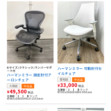
Bサイズ/クラシック/ランバーサポ
ハーマンミラー 可動肘付セ
ート付
イルチェア
ハーマンミラー 固定肘付ア
ーロンチェア
愛知店
中古品
33,000
¥
大阪店
税込
中古品
49,500
在庫数：
1 |
B
ランク
¥
税込
W700xD660xH890-990mm
在庫数：
1 |
B
ランク
W665xD600xH910-1055mm