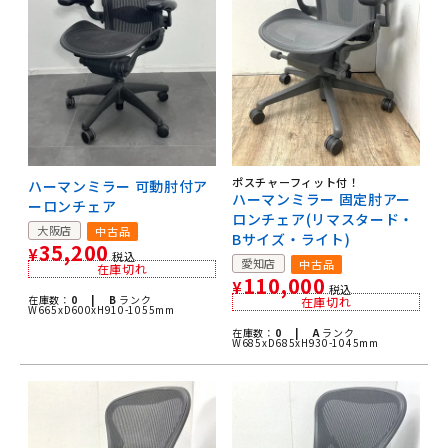
ポスチャーフィット付！
ハーマンミラー 可動肘付ア
ハーマンミラー 固定肘アー
ーロンチェア
ロンチェア(リマスタード・
大阪店
中古品
Bサイズ・ライト)
35,200
¥
税込
愛知店
中古品
在庫切れ
110,000
¥
税込
在庫数：
0 |
B
ランク
在庫切れ
W665xD600xH910-1055mm
在庫数：
0 |
A
ランク
W685xD685xH930-1045mm