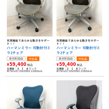
充実機能であらゆる動きをサポー
充実機能であらゆる動きをサポー
ト！！
ト！！
ハーマンミラー 可動肘付ミ
ハーマンミラー 可動肘付ミ
ラ2チェア
ラ2チェア
東京町田店
東京町田店
中古品
中古品
59,400
59,400
¥
¥
税込
税込
在庫数：
3 |
A
ランク
在庫数：
2 |
A
ランク
W790xD720xH990-1080mm
W790xD720xH990-1080mm