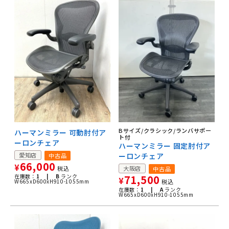
Bサイズ/クラシック/ランバサポー
ハーマンミラー 可動肘付ア
ト付
ーロンチェア
ハーマンミラー 固定肘付ア
愛知店
ーロンチェア
中古品
66,000
¥
税込
大阪店
中古品
在庫数：
1 |
B
ランク
71,500
¥
W665xD600xH910-1055mm
税込
在庫数：
1 |
A
ランク
W665xD600xH910-1055mm