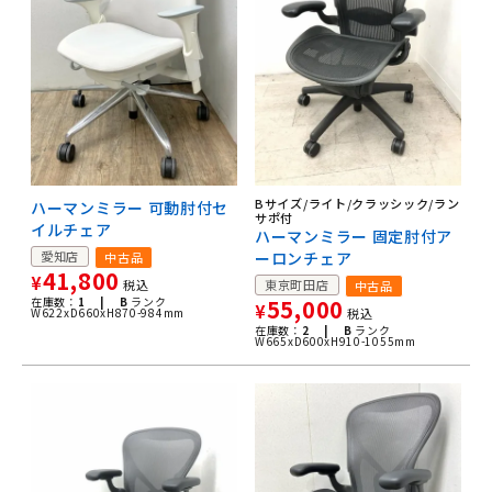
Bサイズ/ライト/クラッシック/ラン
ハーマンミラー 可動肘付セ
サポ付
イルチェア
ハーマンミラー 固定肘付ア
愛知店
ーロンチェア
中古品
41,800
¥
税込
東京町田店
中古品
在庫数：
1 |
B
ランク
55,000
¥
W622xD660xH870-984mm
税込
在庫数：
2 |
B
ランク
W665xD600xH910-1055mm