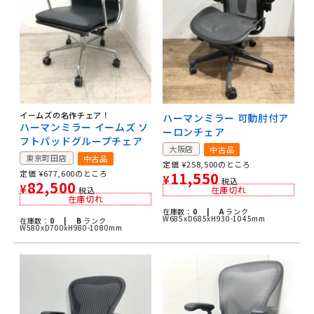
イームズの名作チェア！
ハーマンミラー 可動肘付ア
ハーマンミラー イームズ ソ
ーロンチェア
フトパッドグループチェア
大阪店
中古品
東京町田店
中古品
定価
¥
258,500
のところ
定価
¥
677,600
のところ
11,550
¥
税込
82,500
¥
在庫切れ
税込
在庫切れ
在庫数：
0 |
A
ランク
W685xD685xH930-1045mm
在庫数：
0 |
B
ランク
W580xD700xH980-1080mm