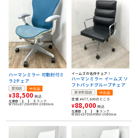
イームズの名作チェア！
ハーマンミラー 可動肘付ミ
ハーマンミラー イームズ ソ
ラ2チェア
フトパッドグループチェア
愛知店
中古品
東京町田店
中古品
38,500
¥
税込
定価
¥
677,600
のところ
在庫数：
1 |
C
ランク
88,000
W790xD720xH990-1080mm
¥
税込
在庫数：
1 |
B
ランク
W580xD700xH980-1080mm