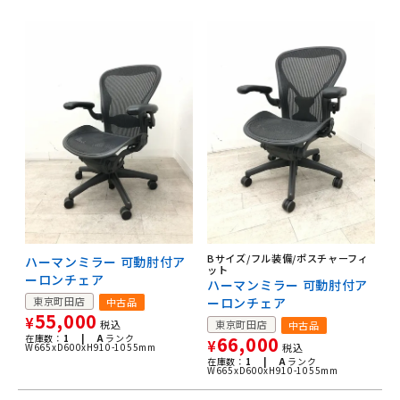
Bサイズ/フル装備/ポスチャーフィ
ハーマンミラー 可動肘付ア
ット
ーロンチェア
ハーマンミラー 可動肘付ア
東京町田店
ーロンチェア
中古品
55,000
¥
税込
東京町田店
中古品
在庫数：
1 |
A
ランク
66,000
¥
W665xD600xH910-1055mm
税込
在庫数：
1 |
A
ランク
W665xD600xH910-1055mm