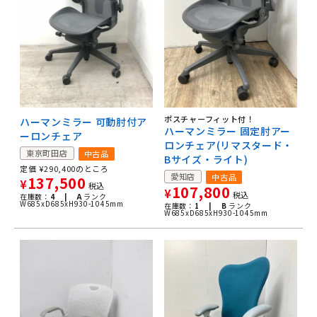
ポスチャーフィット付！
ハーマンミラー 可動肘付ア
ハーマンミラー 固定肘アー
ーロンチェア
ロンチェア(リマスタード・
東京町田店
中古品
Bサイズ・ライト)
定価
¥
290,400
のところ
愛知店
中古品
137,500
¥
税込
107,800
¥
税込
在庫数：
4 |
A
ランク
W685xD685xH930-1045mm
在庫数：
1 |
B
ランク
W685xD685xH930-1045mm