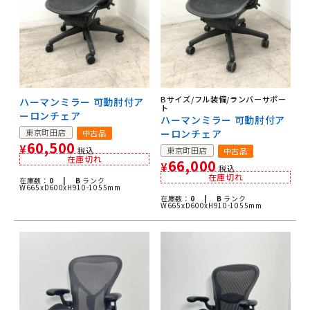
Bサイズ/フル装備/ランバーサポー
ハーマンミラー 可動肘付ア
ト
ーロンチェア
ハーマンミラー 可動肘付ア
東京町田店
ーロンチェア
中古品
60,500
¥
税込
東京町田店
中古品
在庫切れ
66,000
¥
税込
在庫切れ
在庫数：
0 |
B
ランク
W665xD600xH910-1055mm
在庫数：
0 |
B
ランク
W665xD600xH910-1055mm