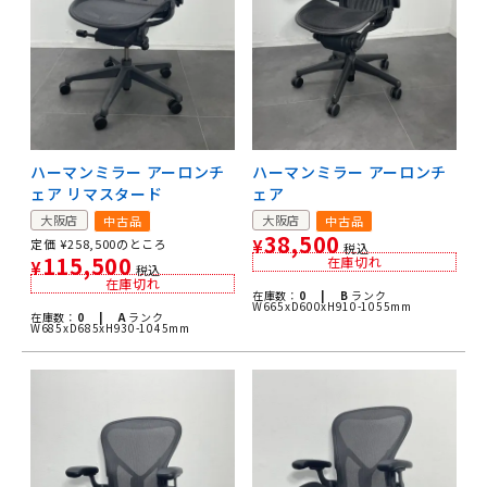
ハーマンミラー アーロンチ
ハーマンミラー アーロンチ
ェア リマスタード
ェア
大阪店
大阪店
中古品
中古品
38,500
定価
¥
258,500
のところ
¥
税込
115,500
在庫切れ
¥
税込
在庫切れ
在庫数：
0 |
B
ランク
W665xD600xH910-1055mm
在庫数：
0 |
A
ランク
W685xD685xH930-1045mm