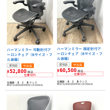
ハーマンミラー 固定肘付ア
ハーマンミラー 可動肘付ア
ーロンチェア（Bサイズ・フ
ーロンチェア（Bサイズ・フ
ル装備）
ル装備）
愛知店
中古品
愛知店
中古品
60,500
52,800
¥
¥
税込
税込
在庫切れ
在庫切れ
在庫数：
0 |
B
ランク
在庫数：
0 |
B
ランク
W675xD650xH930-1030mm
W675xD650xH930-1030mm