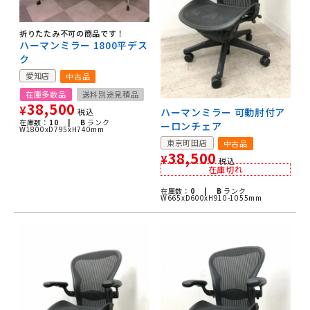
折りたたみ不可の商品です！
ハーマンミラー 1800平デス
ク
愛知店
中古品
在庫多数品
送料別途見積品
38,500
¥
ハーマンミラー 可動肘付ア
税込
在庫数：
10 |
B
ランク
ーロンチェア
W1800xD795xH740mm
東京町田店
中古品
38,500
¥
税込
在庫切れ
在庫数：
0 |
B
ランク
W665xD600xH910-1055mm