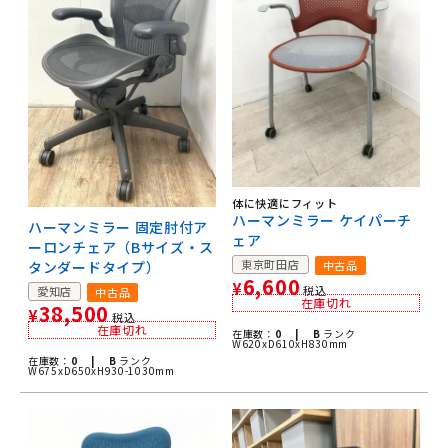
体に快適にフィット
ハーマンミラー ケイパーチ
ハーマンミラー 固定肘付ア
ェア
ーロンチェア（Bサイズ・ス
東京町田店
中古品
タンダードタイプ）
6,600
¥
税込
愛知店
中古品
在庫切れ
38,500
¥
税込
在庫切れ
在庫数：
0 |
B
ランク
W620xD610xH830mm
在庫数：
0 |
B
ランク
W675xD650xH930-1030mm