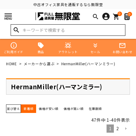
中古オフィス家具を通販するなら無限堂
0
0
search
shopping_cart
search
info
star_shine
keyboard_double_arrow_down
mail_outline
商品
ご利用ガイド
アウトレット
セール
お問い合わせ
HOME
メーカーから選ぶ
HermanMiller(ハーマンミラー)
HermanMiller(ハーマンミラー)
並び替え
新着順
価格が安い順
価格が高い順
在庫数順
47
件中
1
-
40
件表示
1
2