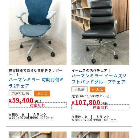
充実機能であらゆる動きをサポー
イームズの名作チェア！
ト！！
ハーマンミラー イームズソ
ハーマンミラー 可動肘付ミ
フトパッドグループチェア
ラ2チェア
大阪店
中古品
東京町田店
中古品
定価
¥
677,600
のところ
59,400
¥
107,800
税込
¥
税込
在庫切れ
在庫切れ
在庫数：
0 |
A
ランク
在庫数：
0 |
B
ランク
W790xD720xH990-1080mm
W580xD700xH980-1080mm