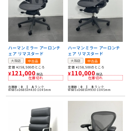
ハーマンミラー アーロンチ
ハーマンミラー アーロンチ
ェア リマスタード
ェア リマスタード
大阪店
大阪店
中古品
中古品
定価
¥
258,500
のところ
定価
¥
258,500
のところ
121,000
110,000
¥
¥
税込
税込
在庫切れ
在庫切れ
在庫数：
0 |
A
ランク
在庫数：
0 |
B
ランク
W685xD685xH430-1045mm
W685xD685xH930-1045mm