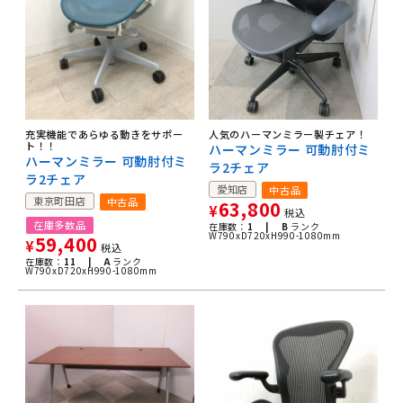
人気のハーマンミラー製チェア！
充実機能であらゆる動きをサポー
ト！！
ハーマンミラー 可動肘付ミ
ハーマンミラー 可動肘付ミ
ラ2チェア
ラ2チェア
愛知店
中古品
東京町田店
中古品
63,800
¥
税込
在庫多数品
在庫数：
1 |
B
ランク
W790xD720xH990-1080mm
59,400
¥
税込
在庫数：
11 |
A
ランク
W790xD720xH990-1080mm