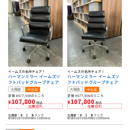
イームズの名作チェア！
イームズの名作チェア！
ハーマンミラー イームズソ
ハーマンミラー イームズソ
フトパッドグループチェア
フトパッドグループチェア
大阪店
大阪店
中古品
中古品
定価
¥
677,600
のところ
定価
¥
677,600
のところ
107,800
107,800
¥
¥
税込
税込
在庫切れ
在庫切れ
在庫数：
0 |
B
ランク
在庫数：
0 |
B
ランク
W580xD700xH980-1080mm
W580xD700xH980-1080mm