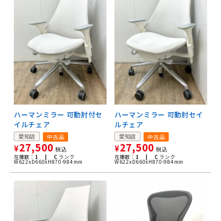
ハーマンミラー 可動肘付セ
ハーマンミラー 可動肘セイ
イルチェア
ルチェア
愛知店
愛知店
中古品
中古品
27,500
27,500
¥
¥
税込
税込
在庫数：
1 |
C
ランク
在庫数：
1 |
C
ランク
W622xD660xH870-984mm
W622xD660xH870-984mm