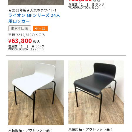
在庫数：
1 |
B
ランク
W1600xD750xH720mm
★2023年製★人気のホワイト！
ライオン MFシリーズ 24人
用ロッカー
東京町田店
中古品
定価
¥
249,810
のところ
63,800
¥
税込
在庫数：
1 |
A
ランク
W900xD380xH1790mm
未使用品・アウトレット品！
未使用品・アウトレット品！