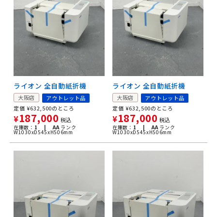
ライオン 全自動紙折機
ライオン 全自動紙折機
大阪店
大阪店
アウトレット品
アウトレット品
定価
¥
632,500
のところ
定価
¥
632,500
のところ
187,000
187,000
¥
¥
税込
税込
在庫数：
1 |
AA
ランク
在庫数：
1 |
AA
ランク
W1030xD545xH506mm
W1030xD545xH506mm