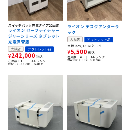
スイッチバック充電タイプ22台用
ライオン デスクアンダーラ
ライオン セーフティチャー
ック
ジャーシリーズ タブレット
大阪店
アウトレット品
充電保管庫
定価
¥
29,150
のところ
大阪店
アウトレット品
5,500
¥
税込
242,000
¥
税込
在庫数：
4 |
AA
ランク
W490xD300xH610mm
在庫数：
1 |
AA
ランク
W630xD550xH1153mm