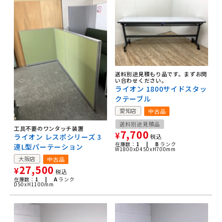
送料別途見積もり品です。まずお問
い合わせください。
ライオン 1800サイドスタッ
クテーブル
愛知店
中古品
送料別途見積品
工具不要のワンタッチ装置
7,700
¥
ライオン レスポシリーズ 3
税込
在庫数：
1 |
B
ランク
連L型パーテーション
W1800xD450xH700mm
大阪店
中古品
27,500
¥
税込
在庫数：
1 |
A
ランク
D50xH1100mm