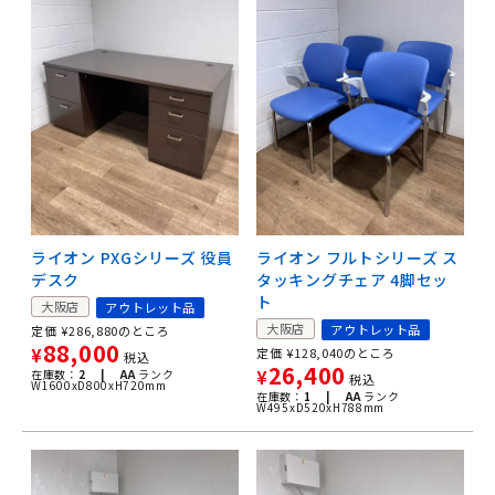
ライオン PXGシリーズ 役員
ライオン フルトシリーズ ス
デスク
タッキングチェア 4脚セッ
ト
大阪店
アウトレット品
大阪店
アウトレット品
定価
¥
286,880
のところ
88,000
¥
定価
¥
128,040
のところ
税込
26,400
在庫数：
2 |
AA
ランク
¥
税込
W1600xD800xH720mm
在庫数：
1 |
AA
ランク
W495xD520xH788mm