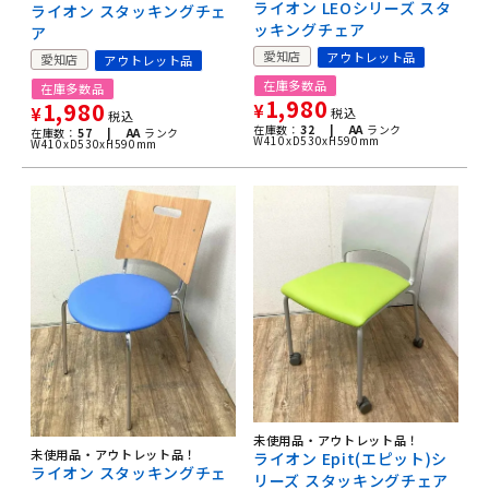
ライオン LEOシリーズ スタ
ライオン スタッキングチェ
ッキングチェア
ア
愛知店
アウトレット品
愛知店
アウトレット品
在庫多数品
在庫多数品
1,980
1,980
¥
¥
税込
税込
在庫数：
32 |
AA
ランク
在庫数：
57 |
AA
ランク
W410xD530xH590mm
W410xD530xH590mm
未使用品・アウトレット品！
未使用品・アウトレット品！
ライオン Epit(エピット)シ
ライオン スタッキングチェ
リーズ スタッキングチェア