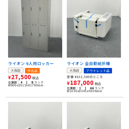
ライオン 6人用ロッカー
ライオン 全自動紙折機
大阪店
大阪店
中古品
アウトレット品
27,500
¥
定価
¥
632,500
のところ
税込
187,000
在庫数：
4 |
B
ランク
¥
税込
W900xD515xH1790mm
在庫数：
1 |
AA
ランク
W1030xD545xH506mm