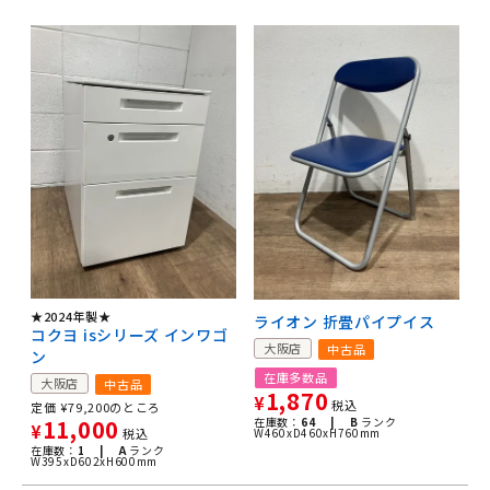
★2024年製★
ライオン 折畳パイプイス
コクヨ isシリーズ インワゴ
大阪店
中古品
ン
在庫多数品
大阪店
中古品
1,870
¥
税込
定価
¥
79,200
のところ
在庫数：
64 |
B
ランク
11,000
¥
W460xD460xH760mm
税込
在庫数：
1 |
A
ランク
W395xD602xH600mm