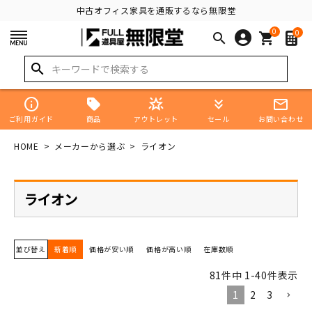
中古オフィス家具を通販するなら無限堂
0
0
search
shopping_cart
search
info
star_shine
keyboard_double_arrow_down
mail_outline
商品
ご利用ガイド
アウトレット
セール
お問い合わせ
HOME
メーカーから選ぶ
ライオン
ライオン
並び替え
新着順
価格が安い順
価格が高い順
在庫数順
81
件中
1
-
40
件表示
1
2
3