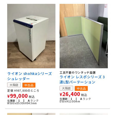
工具不要のワンタッチ設置
ライオン shohkaシリーズ
ライオン レスポシリーズ 3
シュレッダー
連L型パーテーション
大阪店
中古品
大阪店
中古品
定価
¥
987,800
のところ
26,400
¥
99,000
税込
¥
税込
在庫数：
1 |
A
ランク
在庫数：
1 |
A
ランク
D50xH1100mm
W500xD530xH943mm