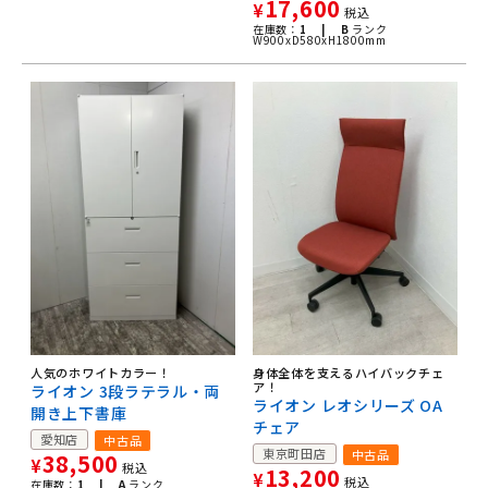
17,600
¥
税込
在庫数：
1 |
B
ランク
W900xD580xH1800mm
人気のホワイトカラー！
身体全体を支えるハイバックチェ
ア！
ライオン 3段ラテラル・両
ライオン レオシリーズ OA
開き上下書庫
チェア
愛知店
中古品
東京町田店
中古品
38,500
¥
税込
13,200
¥
税込
在庫数：
1 |
A
ランク