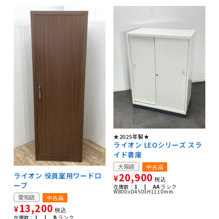
★2025年製★
ライオン LEOシリーズ スラ
イド書庫
大阪店
中古品
20,900
ライオン 役員室用ワードロ
¥
税込
ーブ
在庫数：
1 |
AA
ランク
W800xD450xH1110mm
愛知店
中古品
13,200
¥
税込
在庫数：
1 |
B
ランク