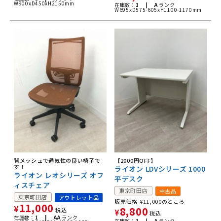
W900xD450xH2150mm
在庫数：
1 |
A
ランク
W695xD575-605xH1100-1170mm
背メッシュで通気性の良い椅子で
【2000円OFF】
す！
ライオン LDVシリーズ 1000
ライオン レオシリーズ オフ
平デスク
ィスチェア
東京町田店
中古品
東京町田店
アウトレット品
販売価格
¥
11,000
のところ
11,000
¥
8,800
税込
¥
税込
在庫数：
1 |
AA
ランク
在庫数：
1 |
A
ランク