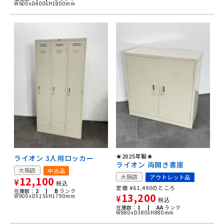
W600xD400xH1800mm
★2025年製★
ライオン 3人用ロッカー
ライオン 両開き書庫
大阪店
中古品
大阪店
アウトレット品
12,100
¥
税込
定価
¥
61,490
のところ
在庫数：
2 |
B
ランク
13,200
W900xD515xH1790mm
¥
税込
在庫数：
1 |
AA
ランク
W880xD380xH880mm