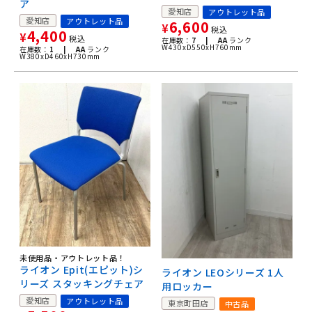
ア
愛知店
アウトレット品
愛知店
アウトレット品
6,600
¥
税込
4,400
¥
税込
在庫数：
7 |
AA
ランク
W430xD550xH760mm
在庫数：
1 |
AA
ランク
W380xD460xH730mm
未使用品・アウトレット品！
ライオン Epit(エピット)シ
ライオン LEOシリーズ 1人
リーズ スタッキングチェア
用ロッカー
愛知店
アウトレット品
東京町田店
中古品