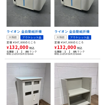
ライオン 全自動紙折機
ライオン 全自動紙折機
大阪店
大阪店
アウトレット品
アウトレット品
定価
¥
547,800
のところ
定価
¥
547,800
のところ
132,000
132,000
¥
¥
税込
税込
在庫数：
1 |
AA
ランク
在庫数：
1 |
AA
ランク
W812xD545xH336mm
W812xD545xH336mm