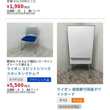
定価
¥
14,300
のところ
1,980
¥
税込
在庫数：
31 |
AA
ランク
W425xD440xH580mm
軽快なフォルムで幅広いミーティン
グシーンで使える！
ライオン エピットシリーズ
スタッキングチェア
東京町田店
アウトレット品
5,500
¥
税込
ライオン 縦型脚付両面ホワ
在庫数：
4 |
AA
ランク
W500xD530xH760mm
イトボード
愛知店
中古品
送料別途見積品