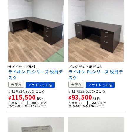
サイドテーブル付
プレジデント用デスク
ライオン PLシリーズ 役員デ
ライオン PLシリーズ 役員デ
スク
スク
大阪店
大阪店
アウトレット品
アウトレット品
定価
¥
524,920
のところ
定価
¥
333,520
のところ
115,500
93,500
¥
¥
税込
税込
在庫数：
1 |
AA
ランク
在庫数：
1 |
AA
ランク
W2400xD1600xH700mm
W1800xD800xH700mm