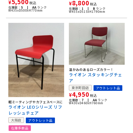
5,500
8,800
¥
¥
税込
税込
在庫数：
5 |
AA
ランク
在庫数：
1 |
B
ランク
W435xD500xH770mm
W455xD515xH1790mm
温かみのあるローズカラー！
ライオン スタッキングチェ
ア
東京町田店
アウトレット品
4,950
¥
税込
在庫数：
7 |
AA
ランク
軽ミーティングやカフェスペースに
W430xD460xH760mm
ライオン LEOシリーズ リフ
レッシュチェア
大阪店
アウトレット品
在庫多数品