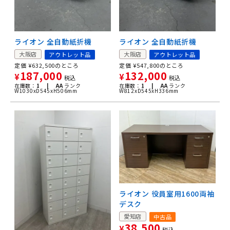
ライオン 全自動紙折機
ライオン 全自動紙折機
大阪店
大阪店
アウトレット品
アウトレット品
定価
¥
632,500
のところ
定価
¥
547,800
のところ
187,000
132,000
¥
¥
税込
税込
在庫数：
1 |
AA
ランク
在庫数：
1 |
AA
ランク
W1030xD545xH506mm
W812xD545xH336mm
ライオン 役員室用1600両袖
デスク
愛知店
中古品
38,500
¥
税込