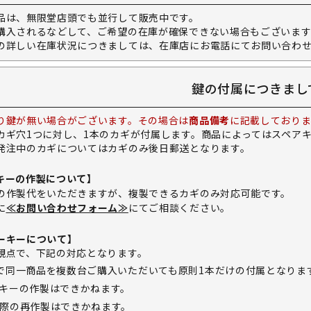
品は、無限堂店頭でも並行して販売中です。
購入されるなどして、ご希望の在庫が確保できない場合もございます
の詳しい在庫状況につきましては、在庫店にお電話にてお問い合わ
鍵の付属につきまし
り鍵が無い場合がございます。その場合は
商品備考
に記載しておりま
カギ穴1つに対し、1本のカギが付属します。商品によってはスペア
発注中のカギについてはカギのみ後日郵送となります。
キーの作製について】
の作製代をいただきますが、複製できるカギのみ対応可能です。
に
≪お問い合わせフォーム≫
にてご相談ください。
ーキーについて】
観点で、下記の対応となります。
で同一商品を複数台ご購入いただいても原則1本だけの付属となりま
キーの作製はできかねます。
際の再作製はできかねます。