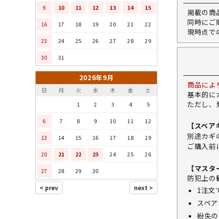
9
10
11
12
13
14
15
掲載の商
同時にご
16
17
18
19
20
21
22
現時点で
23
24
25
26
27
28
29
30
31
2026年9月
商品によ
日
月
火
水
木
金
土
基本的に
ただし、
1
2
3
4
5
6
7
8
9
10
11
12
【スペア
別途カギ
13
14
15
16
17
18
19
ご購入前
20
21
22
23
24
25
26
【マスタ
27
28
29
30
防犯上の
1注文
スペア
紛失の