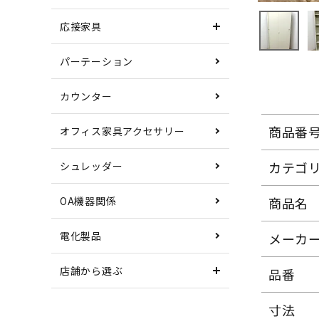
応接家具
パーテーション
カウンター
商品番
オフィス家具アクセサリー
カテゴ
シュレッダー
OA機器関係
商品名
電化製品
メーカ
店舗から選ぶ
品番
寸法