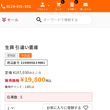
0
0
0120-031-932
アカウント
カート
お見積り
問い合わせ
search
セール
生興 引違い書庫
愛知店
中古品
商品番号
1100000134061
定価
¥
107,030
のところ
¥
19,800
販売価格
税込
180
在庫数
5
お気に入りに登録する