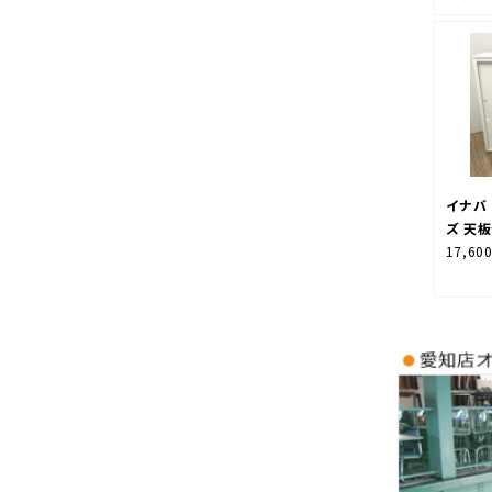
イナバ
ズ 天
17,60