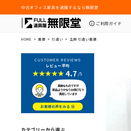
中古オフィス家具を通販するなら無限堂
ご利用ガイド
HOME
書庫
引違い
生興 引違い書庫
CUSTOMER REVIEWS
レビュー平均
4.7
/5
高価なものですが
新品よりかなりお値打ちで
満足しています
お客様の声をみる
カテゴリーから選ぶ