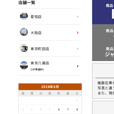
店舗一覧
商品
愛知店
商品
大阪店
東京町田店
商品
ジ
東京八潮店
(HP準備中)
複数在庫
2026年8月
写真と違
また、現
日
月
火
水
木
金
土
1
2
3
4
5
6
7
8