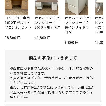
コクヨ 役員室用
オカムラ アドバ
オカムラ アドバ
オカム
1600平デスク・
ンスシリーズ
ンスシリーズ 2
ピアッ
ワゴン3点セット
1600両袖デスク
段インサイドワ
ーズ 
ゴン
1200
38,500 円
41,800 円
8,800 円
19,80
商品の状態につきまして
複数在庫がある商品の傷・汚れ等は、平均的な状態の
写真を掲載しています。
写真と違う場所に傷・汚れ等が入った商品が届く可能
性もございます。
また、現在庫が1点の商品につきましても、過去に2点
以上入荷があった場合は同様となりますので予めご了
承ください。