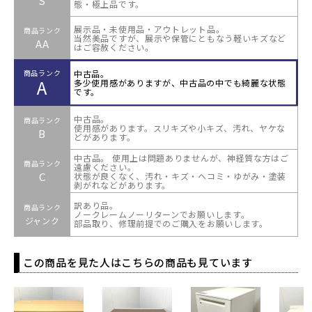
S
態・極上品です。
展示品・未使用品・アウトレット品。
商品ランク
当然美品ですが、展示や保管にともなう軽いキズなど
AA
はご容赦ください。
中古品。
商品ランク
A
多少使用感がありますが、中古品の中でも綺麗な状態
です。
中古品。
商品ランク
使用感があります。スリキズや小キズ、汚れ、ヤケな
B
どがあります。
中古品。 使用上は問題ありませんが、神経質な方はご
商品ランク
遠慮ください。
C
状態が良くなく、汚れ・キズ・ヘコミ・ゆがみ・塗装
剥がれなどがあります。
訳あり品。
商品ランク
ノークレームノーリターンでお願いします。
ジャンク
部品取り、修理前提でのご購入をお願いします。
この商品を見た人はこちらの商品も見ています