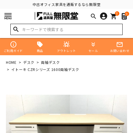
中古オフィス家具を通販するなら無限堂
0
0
search
shopping_cart
search
info
star_shine
keyboard_double_arrow_down
mail_outline
商品
ご利用ガイド
アウトレット
セール
お問い合わせ
HOME
デスク
両袖デスク
イトーキ CZRシリーズ 1600両袖デスク