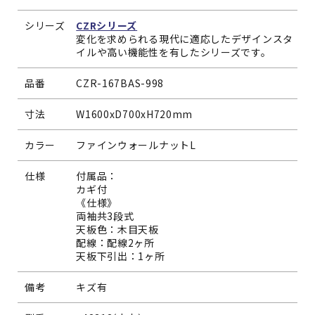
シリーズ
CZRシリーズ
変化を求められる現代に適応したデザインスタ
イルや高い機能性を有したシリーズです。
品番
CZR-167BAS-998
寸法
W1600xD700xH720mm
カラー
ファインウォールナットL
仕様
付属品：
カギ付
《仕様》
両袖共3段式
天板色：木目天板
配線：配線2ヶ所
天板下引出：1ヶ所
備考
キズ有