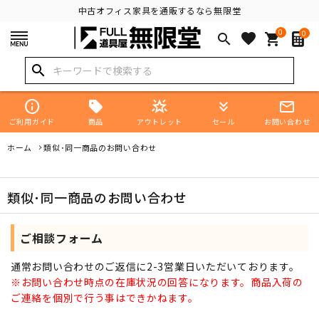
中古オフィス家具を通販するなら無限堂
0
0
favorite
search
shopping_cart
search
info
star_shine
keyboard_double_arrow_down
mail_outline
商品
ご利用ガイド
アウトレット
セール
お問い合わせ
ホーム
類似･同一商品のお問い合わせ
類似･同一商品のお問い合わせ
ご相談フォーム
通常お問い合わせのご返信に2-3営業日いただいております。
※お問い合わせ時点の在庫状況の回答になります。商品入荷の
ご連絡を個別で行う事はできかねます。