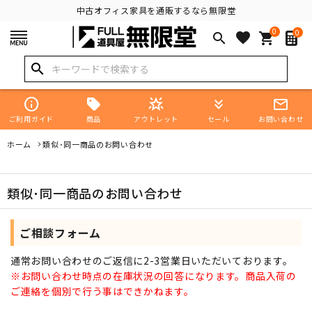
中古オフィス家具を通販するなら無限堂
0
0
favorite
search
shopping_cart
search
info
star_shine
keyboard_double_arrow_down
mail_outline
商品
ご利用ガイド
アウトレット
セール
お問い合わせ
ホーム
類似･同一商品のお問い合わせ
類似･同一商品のお問い合わせ
ご相談フォーム
通常お問い合わせのご返信に2-3営業日いただいております。
※お問い合わせ時点の在庫状況の回答になります。商品入荷の
ご連絡を個別で行う事はできかねます。