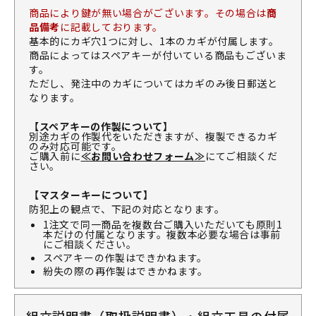
商品により鍵が無い場合がございます。その場合は
商
品備考
に記載しております。
基本的にカギ穴1つに対し、1本のカギが付属します。
商品によってはスペアキーが付いている商品もございま
す。
ただし、発注中のカギについてはカギのみ後日郵送と
なります。
【スペアキーの作製について】
別途カギの作製代をいただきますが、複製できるカギ
のみ対応可能です。
ご購入前に
≪お問い合わせフォーム≫
にてご相談くだ
さい。
【マスターキーについて】
防犯上の観点で、下記の対応となります。
1注文で同一商品を複数台ご購入いただいても原則1
本だけの付属となります。複数本必要な場合は事前
にご相談ください。
スペアキーの作製はできかねます。
紛失の際の再作製はできかねます。
組立説明書（取扱説明書）・組立工具の付属