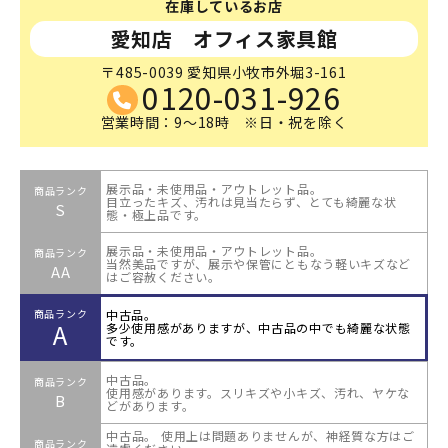
在庫しているお店
愛知店 オフィス家具館
〒485-0039 愛知県小牧市外堀3-161
0120-031-926
営業時間：9～18時 ※日・祝を除く
展示品・未使用品・アウトレット品。
商品ランク
目立ったキズ、汚れは見当たらず、とても綺麗な状
S
態・極上品です。
展示品・未使用品・アウトレット品。
商品ランク
当然美品ですが、展示や保管にともなう軽いキズなど
AA
はご容赦ください。
中古品。
商品ランク
A
多少使用感がありますが、中古品の中でも綺麗な状態
です。
中古品。
商品ランク
使用感があります。スリキズや小キズ、汚れ、ヤケな
B
どがあります。
中古品。 使用上は問題ありませんが、神経質な方はご
商品ランク