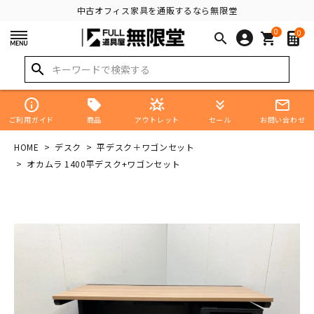
中古オフィス家具を通販するなら無限堂
0
0
search
shopping_cart
search
info
star_shine
keyboard_double_arrow_down
mail_outline
商品
ご利用ガイド
アウトレット
セール
お問い合わせ
HOME
デスク
平デスク＋ワゴンセット
オカムラ 1400平デスク+ワゴンセット