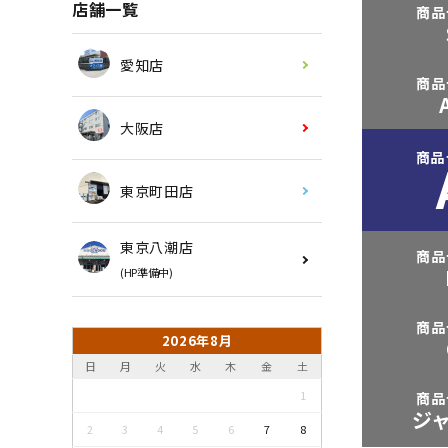
店舗一覧
商品
愛知店
商品
大阪店
商品
東京町田店
東京八潮店
商品
(HP準備中)
商品
2026年8月
日
月
火
水
木
金
土
1
商品
ジ
2
3
4
5
6
7
8