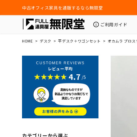
中古オフィス家具を通販するなら無限堂
ご利用ガイド
HOME
デスク
平デスク＋ワゴンセット
オカムラ プロス
CUSTOMER REVIEWS
レビュー平均
4.7
/5
高価なものですが
新品よりかなりお値打ちで
満足しています
お客様の声をみる
カテゴリーから選ぶ