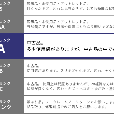
ランク
展示品・未使用品・アウトレット品。
S
目立ったキズ、汚れは見当たらず、とても綺麗な状
ランク
展示品・未使用品・アウトレット品。
AA
当然美品ですが、展示や保管にともなう軽いキズな
ランク
A
中古品。
多少使用感がありますが、中古品の中で
ランク
中古品。
B
使用感があります。スリキズや小キズ、汚れ、ヤケ
ランク
中古品。 使用上は問題ありませんが、神経質な方
C
状態が良くなく、汚れ・キズ・ヘコミ・ゆがみ・塗
ランク
訳あり品。
ノークレームノーリターンでお願いしま
ャンク
部品取り、修理前提でのご購入をお願いします。