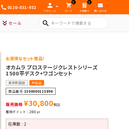
0
0
0120-031-932
アカウント
カート
お見積り
問い合わせ
search
セール
お買得なセット商品！
オカムラ プロステージクレストシリーズ
1500平デスク+ワゴンセット
東京町田店
中古品
商品番号
3300000115896
¥
30,800
販売価格
税込
280
在庫数
2