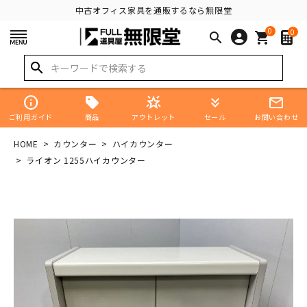
中古オフィス家具を通販するなら無限堂
0
0
search
shopping_cart
search
info
star_shine
keyboard_double_arrow_down
mail_outline
商品
ご利用ガイド
アウトレット
セール
お問い合わせ
HOME
カウンター
ハイカウンター
ライオン 1255ハイカウンター