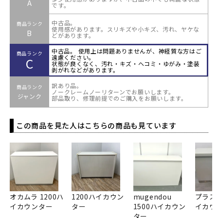
A
です。
中古品。
商品ランク
使用感があります。スリキズや小キズ、汚れ、ヤケな
B
どがあります。
中古品。 使用上は問題ありませんが、神経質な方はご
商品ランク
遠慮ください。
C
状態が良くなく、汚れ・キズ・ヘコミ・ゆがみ・塗装
剥がれなどがあります。
訳あり品。
商品ランク
ノークレームノーリターンでお願いします。
ジャンク
部品取り、修理前提でのご購入をお願いします。
この商品を見た人はこちらの商品も見ています
オカムラ 1200ハ
1200ハイカウン
mugendou
プラス 
イカウンター
ター
1500ハイカウン
イカウ
ター