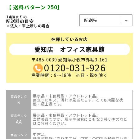
【 送料パターン 250】
1点当たりの
配送料の目安
※法人・車上渡しの場合
在庫しているお店
愛知店 オフィス家具館
〒485-0039 愛知県小牧市外堀3-161
0120-031-926
営業時間：9～18時 ※日・祝を除く
展示品・未使用品・アウトレット品。
商品ランク
目立ったキズ、汚れは見当たらず、とても綺麗な状
S
態・極上品です。
展示品・未使用品・アウトレット品。
商品ランク
当然美品ですが、展示や保管にともなう軽いキズなど
AA
はご容赦ください。
中古品。
商品ランク
多少使用感がありますが、中古品の中でも綺麗な状態