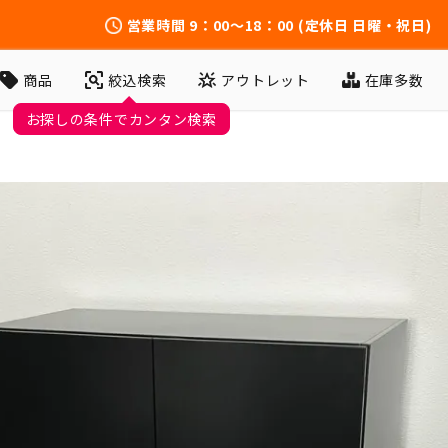
営業時間
9：00～18：00
(定休日 日曜・祝日)
アウトレット
在庫多数
商品
絞込検索
お探しの条件でカンタン検索