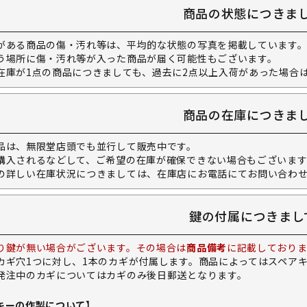
商品の状態につきま
がある商品の傷・汚れ等は、平均的な状態の写真を掲載しています
う場所に傷・汚れ等が入った商品が届く可能性もございます。
在庫が1点の商品につきましても、過去に2点以上入荷があった場合
商品の在庫につきま
品は、無限堂店頭でも並行して販売中です。
購入されるなどして、ご希望の在庫が確保できない場合もございます
の詳しい在庫状況につきましては、在庫店にお電話にてお問い合わ
鍵の付属につきまし
り鍵が無い場合がございます。その場合は
商品備考
に記載しておりま
カギ穴1つに対し、1本のカギが付属します。商品によってはスペア
発注中のカギについてはカギのみ後日郵送となります。
キーの作製について】