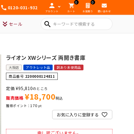
0
0
0120-031-932
アカウント
カート
お見積り
問い合わせ
search
セール
ライオン XWシリーズ 両開き書庫
大阪店
アウトレット品
訳あり未使用品
商品番号
2200000124811
定価
¥
95,810
のところ
¥
18,700
販売価格
税込
170
お気に入りに登録する
申し訳ございません。