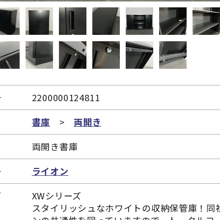
号
2200000124811
リ
書庫
>
両開き
両開き書庫
ー
ライオン
ズ
XWシリーズ
スタイリッシュなホワイトの収納保管庫！同社