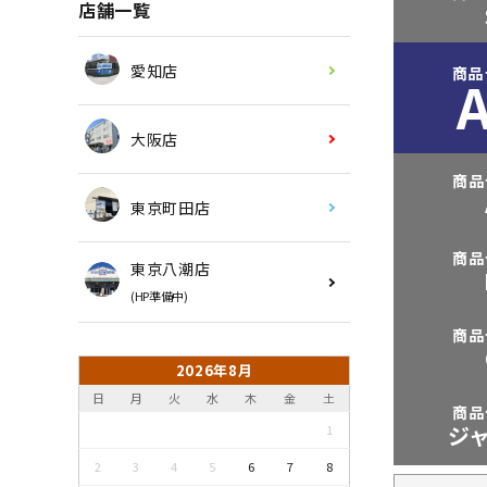
店舗一覧
愛知店
商品
大阪店
商品
東京町田店
商品
東京八潮店
(HP準備中)
商品
2026年8月
日
月
火
水
木
金
土
商品
ジ
1
2
3
4
5
6
7
8