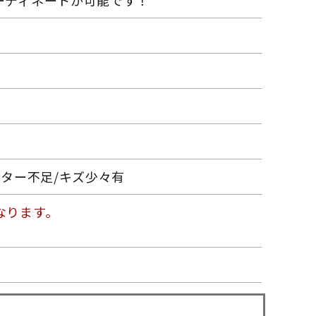
ーディネートが可能です！
スター不足/キズ少々有
なります。