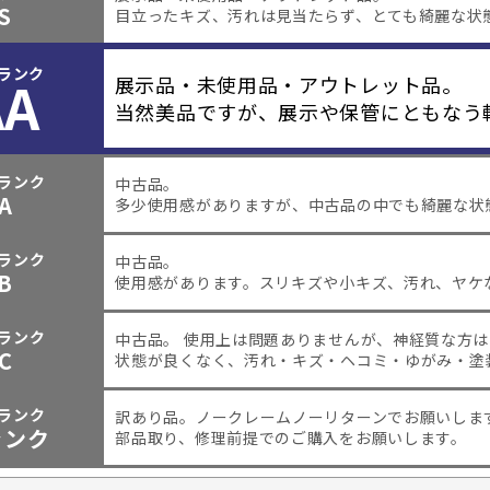
S
目立ったキズ、汚れは見当たらず、とても綺麗な状
ランク
AA
展示品・未使用品・アウトレット品。
当然美品ですが、展示や保管にともなう
ランク
中古品。
A
多少使用感がありますが、中古品の中でも綺麗な状
ランク
中古品。
B
使用感があります。スリキズや小キズ、汚れ、ヤケ
ランク
中古品。 使用上は問題ありませんが、神経質な方
C
状態が良くなく、汚れ・キズ・ヘコミ・ゆがみ・塗
ランク
訳あり品。
ノークレームノーリターンでお願いしま
ャンク
部品取り、修理前提でのご購入をお願いします。