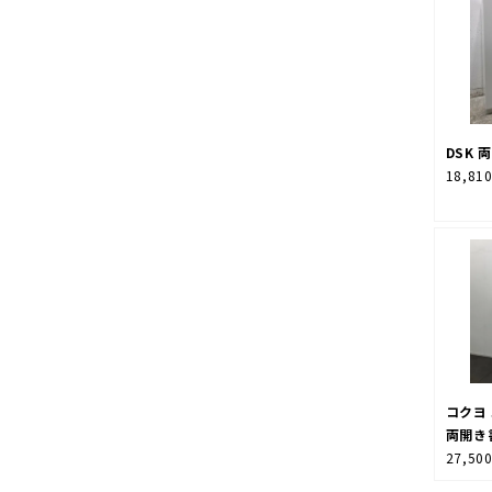
DSK 
18,81
コクヨ
両開き
27,50