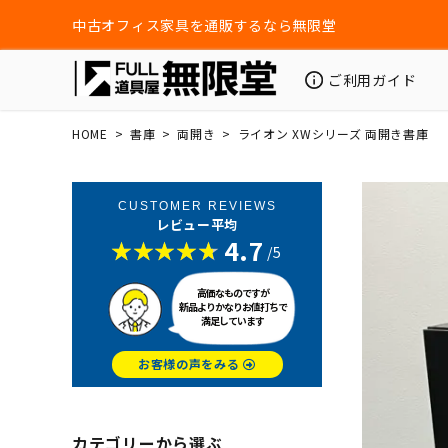
中古オフィス家具を通販するなら無限堂
ご利用ガイド
HOME
書庫
両開き
ライオン XWシリーズ 両開き書庫
CUSTOMER REVIEWS
レビュー平均
4.7
/5
高価なものですが
新品よりかなりお値打ちで
満足しています
お客様の声をみる
カテゴリーから選ぶ