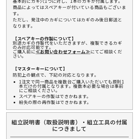
基本的にカギ穴1つに対し、1本のカギが付属します。
商品によってはスペアキーが付いている商品もございま
す。
ただし、発注中のカギについてはカギのみ後日郵送と
なります。
【スペアキーの作製について】
別途カギの作製代をいただきますが、複製できるカギ
のみ対応可能です。
ご購入前に
≪お問い合わせフォーム≫
にてご相談くだ
さい。
【マスターキーについて】
防犯上の観点で、下記の対応となります。
1注文で同一商品を複数台ご購入いただいても原則1
本だけの付属となります。複数本必要な場合は事前
にご相談ください。
スペアキーの作製はできかねます。
紛失の際の再作製はできかねます。
組立説明書（取扱説明書）・組立工具の付属
につきまして