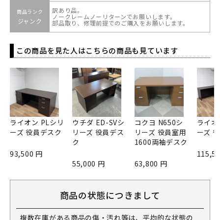
訳あり品。
商品ランク
ノークレームノーリターンでお願いします。
ジャンク
部品取り、修理前提でのご購入をお願いします。
この商品を見た人はこちらの商品も見ています
ライオン PLシリ
ウチダ ED-SVシ
コクヨ N650シ
ライオ
ーズ 役員デスク
リーズ 役員デス
リーズ 役員室用
ーズ 
ク
1600両袖デスク
93,500 円
115,5
55,000 円
63,800 円
商品の状態につきまして
複数在庫がある商品の傷・汚れ等は、平均的な状態の