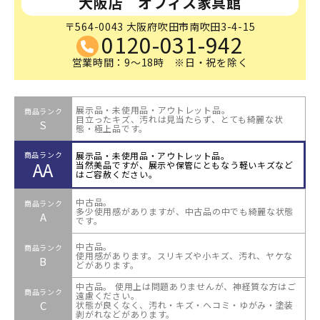
大阪店 オフィス家具館
〒564-0043 大阪府吹田市南吹田3-4-15
0120-031-942
営業時間：9～18時 ※日・祝を除く
展示品・未使用品・アウトレット品。
商品ランク
目立ったキズ、汚れは見当たらず、とても綺麗な状
S
態・極上品です。
展示品・未使用品・アウトレット品。
商品ランク
AA
当然美品ですが、展示や保管にともなう軽いキズなど
はご容赦ください。
中古品。
商品ランク
多少使用感がありますが、中古品の中でも綺麗な状態
A
です。
中古品。
商品ランク
使用感があります。スリキズや小キズ、汚れ、ヤケな
B
どがあります。
中古品。 使用上は問題ありませんが、神経質な方はご
商品ランク
遠慮ください。
C
状態が良くなく、汚れ・キズ・ヘコミ・ゆがみ・塗装
剥がれなどがあります。