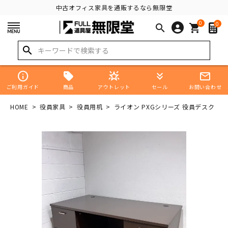
中古オフィス家具を通販するなら無限堂
0
0
search
shopping_cart
search
info
star_shine
keyboard_double_arrow_down
mail_outline
商品
ご利用ガイド
アウトレット
セール
お問い合わせ
HOME
役員家具
役員用机
ライオン PXGシリーズ 役員デスク