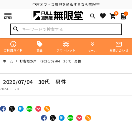
中古オフィス家具を通販するなら無限堂
0
0
favorite
search
shopping_cart
search
info
star_shine
keyboard_double_arrow_down
mail_outline
商品
ご利用ガイド
アウトレット
セール
お問い合わせ
ホーム
お客様の声
2020/07/04 30代 男性
2020/07/04 30代 男性
2024.08.28