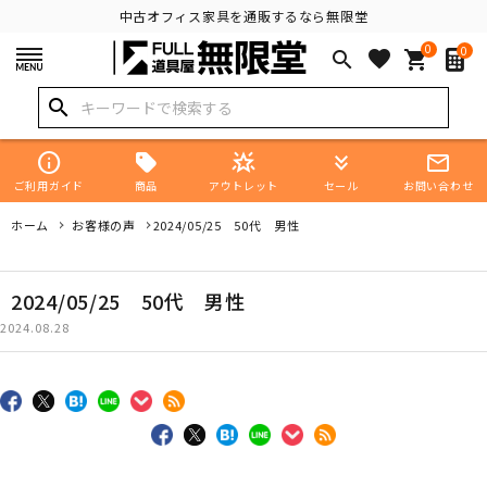
中古オフィス家具を通販するなら無限堂
0
0
favorite
search
shopping_cart
search
info
star_shine
keyboard_double_arrow_down
mail_outline
商品
ご利用ガイド
アウトレット
セール
お問い合わせ
ホーム
お客様の声
2024/05/25 50代 男性
2024/05/25 50代 男性
2024.08.28