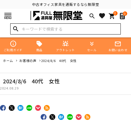
中古オフィス家具を通販するなら無限堂
0
0
favorite
search
shopping_cart
search
info
star_shine
keyboard_double_arrow_down
mail_outline
商品
ご利用ガイド
アウトレット
セール
お問い合わせ
ホーム
お客様の声
2024/8/6 40代 女性
2024/8/6 40代 女性
2024.08.29