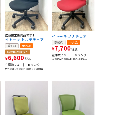
ェ
店頭限定販売品です！
イトーキ ノナチェア
イトーキ トルテチェア
愛知店
中古品
愛知店
中古品
7,700
¥
税込
店頭販売限定！
在庫数：
3 |
B
ランク
6,600
¥
税込
W485xD580xH895-985mm
在庫数：
1 |
B
ランク
W450xD560xH880-980mm