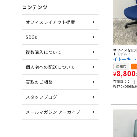
コンテンツ
オフィスレイアウト提案
SDGs
オフィスを広
複数購入について
トモデル！
イトーキ 
愛知店
中
個人宅への配送について
8,800
¥
在庫数：
2 |
買取のご相談
W570xD565x
スタッフブログ
メールマガジン アーカイブ