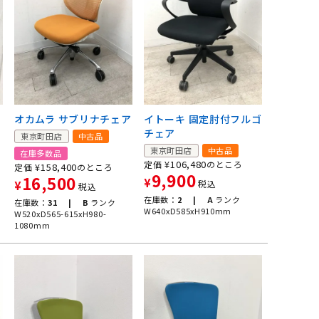
ェ
オカムラ サブリナチェア
イトーキ 固定肘付フルゴ
チェア
東京町田店
中古品
東京町田店
中古品
在庫多数品
¥
106,480
定価
のところ
¥
158,400
定価
のところ
9,900
16,500
¥
税込
¥
税込
在庫数：
2 |
A
ランク
在庫数：
31 |
B
ランク
W640xD585xH910mm
W520xD565-615xH980-
1080mm