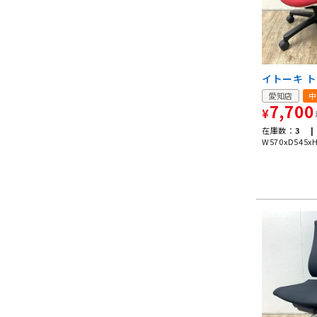
イトーキ 
愛知店
中
7,700
¥
在庫数：
3 |
W570xD545x