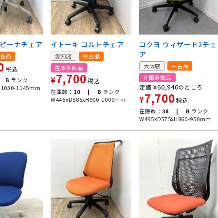
スピーナチェア
イトーキ コルトチェア
コクヨ ウィザード2チェ
ア
古品
愛知店
中古品
0
大阪店
中古品
在庫多数品
税込
7,700
在庫多数品
¥
B
ランク
税込
¥
60,940
定価
のところ
H1030-1145mm
在庫数：
10 |
B
ランク
7,700
¥
W445xD585xH900-1000mm
税込
在庫数：
38 |
B
ランク
W495xD575xH860-950mm