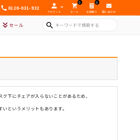
0
0
0120-031-932
アカウント
カート
お見積り
問い合わせ
search
セール
スク下にチェアが入らないことがあるため、
すいというメリットもあります。