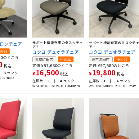
サポート機能充実のタスクチェ
サポート機能充実のタスクチ
バロンチェア
ア！
ア！
古品
コクヨ デュオラチェア
コクヨ デュオラチェア
40
のところ
東京町田店
中古品
東京町田店
中古品
0
¥
97,680
¥
97,680
定価
のところ
定価
のところ
税込
16,500
19,800
B
ランク
¥
¥
税込
税込
10xH883-
在庫数：
1 |
A
ランク
在庫数：
1 |
A
ランク
W510xD600xH970-1060mm
W510xD600xH970-1060mm