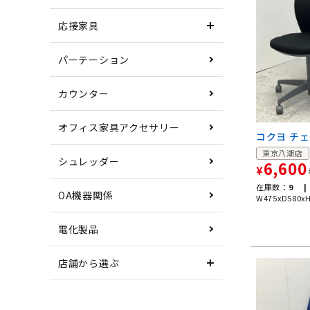
応接家具
パーテーション
カウンター
オフィス家具アクセサリー
コクヨ チ
東京八潮店
シュレッダー
6,600
¥
在庫数：
9 |
OA機器関係
W475xD580x
電化製品
店舗から選ぶ