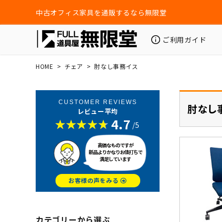
中古オフィス家具を通販するなら無限堂
ご利用ガイド
HOME
チェア
肘なし事務イス
CUSTOMER REVIEWS
肘なし
レビュー平均
4.7
/5
高価なものですが
新品よりかなりお値打ちで
満足しています
お客様の声をみる
カテゴリーから選ぶ