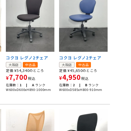
コクヨ レグノ2チェア
コクヨ レグノ2チェア
大阪店
中古品
大阪店
中古品
¥
54,340
¥
45,650
定価
のところ
定価
のところ
7,700
4,950
¥
¥
税込
税込
在庫数：
1 |
A
ランク
在庫数：
2 |
B
ランク
W600xD600xH890-1000mm
W600xD585xH800-910mm