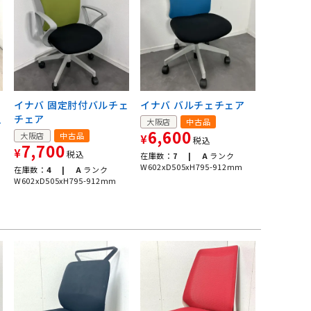
イナバ 固定肘付バルチェ
イナバ バルチェチェア
チェア
チ
大阪店
中古品
6,600
大阪店
中古品
¥
税込
7,700
¥
税込
在庫数：
7 |
A
ランク
W602xD505xH795-912mm
在庫数：
4 |
A
ランク
W602xD505xH795-912mm