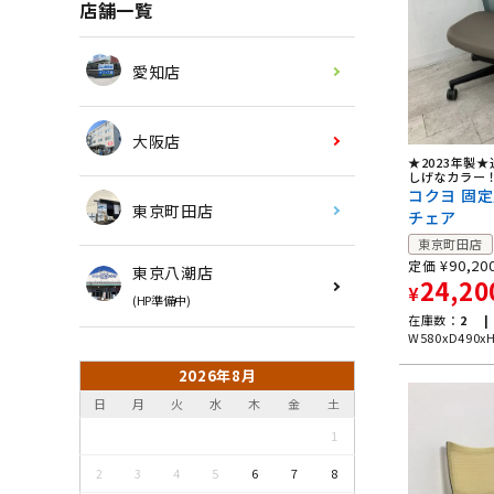
店舗一覧
愛知店
大阪店
★2023年製
しげなカラー
コクヨ 固
東京町田店
チェア
東京町田店
¥
90,20
定価
東京八潮店
24,20
¥
(HP準備中)
在庫数：
2 |
W580xD490x
2026年8月
日
月
火
水
木
金
土
1
2
3
4
5
6
7
8