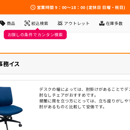
営業時間
9：00～18：00
(定休日 日曜・祝日)
アウトレット
在庫多数
商品
絞込検索
お探しの条件でカンタン検索
事務イス
デスクの幅によっては、肘掛けがあることでデ
肘なしチェアがおすすめです。
頻繁に席を立つ方にとっては、立ち座りがしや
肘があるものと比較して安価です。