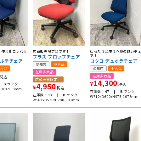
く使えるコンパク
店頭販売限定品です！
ゆったりと座り心地の良いチ
ア！
プラス プロップチェア
トルテチェア
コクヨ デュオラチェア
愛知店
中古品
古品
愛知店
中古品
在庫多数品
在庫多数品
税込
店頭販売限定！
14,300
¥
B
ランク
4,950
税込
¥
税込
H870-960mm
在庫数：
47 |
B
ランク
在庫数：
33 |
B
ランク
W710xD600xH975-1075mm
W562xD576xH790-903mm