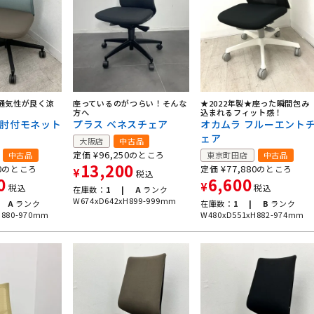
★通気性が良く涼
座っているのがつらい！そんな
★2022年製★座った瞬間包み
！
方へ
込まれるフィット感！
定肘付モネット
プラス ベネスチェア
オカムラ フルーエント
ェア
大阪店
中古品
¥
96,250
定価
のところ
中古品
東京町田店
中古品
13,200
0
¥
77,880
のところ
定価
のところ
¥
税込
0
6,600
¥
税込
税込
在庫数：
1 |
A
ランク
W674xD642xH899-999mm
A
ランク
在庫数：
1 |
B
ランク
H880-970mm
W480xD551xH882-974mm