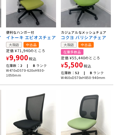
便利なハンガー付
カジュアルなメッシュチェア
ア
イトーキ エピオスチェア
コクヨ バリシアチェア
大阪店
中古品
大阪店
中古品
¥
71,940
定価
のところ
在庫多数品
9,900
¥
55,440
¥
定価
のところ
税込
5,500
¥
在庫数：
2 |
B
ランク
税込
W470xD570-620xH930-
在庫数：
52 |
B
ランク
1050mm
W460xD570xH850-940mm