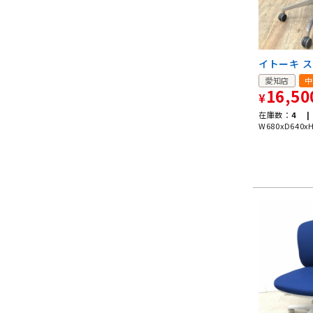
イトーキ 
愛知店
中
16,50
¥
在庫数：
4 |
W680xD640x