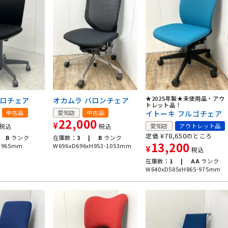
★2025年製★未使用品・アウ
ェロチェア
オカムラ バロンチェア
トレット品！
中古品
愛知店
中古品
イトーキ フルゴチェア
22,000
¥
税込
税込
愛知店
アウトレット品
¥
78,650
定価
のところ
B
ランク
在庫数：
3 |
B
ランク
13,200
H965mm
W696xD696xH953-1053mm
¥
税込
在庫数：
1 |
AA
ランク
W640xD585xH865-975mm