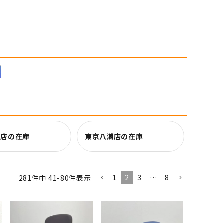
田店の在庫
東京八潮店の在庫
1
2
3
…
8
281
件中
41
-
80
件表示