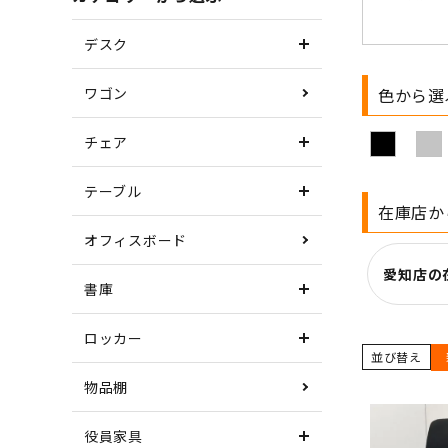
デスク
ワゴン
色から選
チェア
テーブル
在庫店か
オフィスボード
愛知店の
書庫
ロッカー
並び替え
物品棚
役員家具