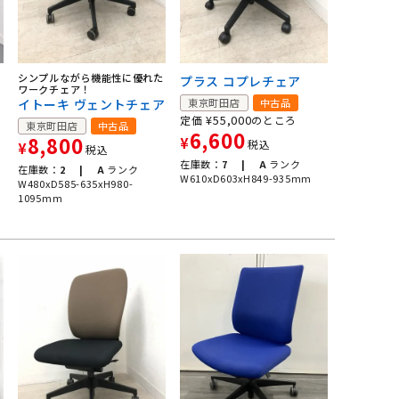
シンプルながら機能性に優れた
プラス コプレチェア
ワークチェア！
イトーキ ヴェントチェア
東京町田店
中古品
¥
55,000
定価
のところ
東京町田店
中古品
6,600
8,800
¥
税込
¥
税込
在庫数：
7 |
A
ランク
在庫数：
2 |
A
ランク
W610xD603xH849-935mm
W480xD585-635xH980-
1095mm