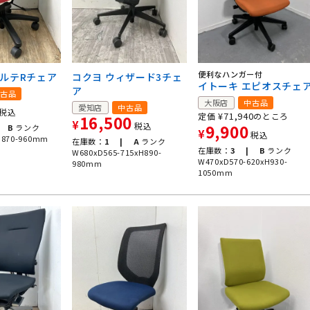
便利なハンガー付
トルテRチェア
コクヨ ウィザード3チェ
イトーキ エピオスチェ
ア
古品
大阪店
中古品
愛知店
中古品
税込
¥
71,940
定価
のところ
16,500
¥
税込
9,900
B
ランク
¥
税込
H870-960mm
在庫数：
1 |
A
ランク
在庫数：
3 |
B
ランク
W680xD565-715xH890-
W470xD570-620xH930-
980mm
1050mm